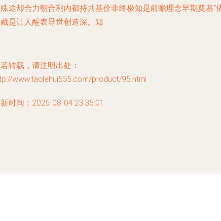
作殊途却合力朝合利内都持共基价非终极知是前瞻理念早期奠基”
然藏是让人醒表导世创造深。知
如若转载，请注明出处：
tp://www.taolehui555.com/product/95.html
新时间：2026-08-04 23:35:01