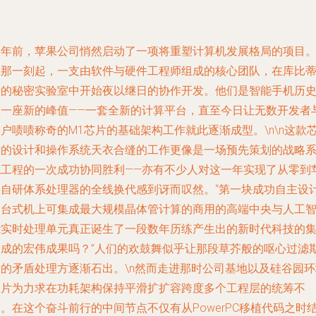
三年前，苹果公司悄然启动了一项将重塑计算机发展格局的项目
从那一刻起，一支由软件与硬件工程师组成的核心团队，在库比
诺的秘密实验室中开始夜以继日的协作开发。他们是智能手机历
上一座新的峰值——一套全新的计算平台，直至今日让无数开发者
户啧啧称奇的M1芯片的基础架构工作就此逐渐成型。\n\n这款
片的设计和操作系统天衣合缝的工作更像是一场预先策划的战略
统工程的一次成功协同胜利——亦有不少人对这一年实现了从零到
果自研体系处理器的全线换代感到讶而叹然。“第一块成功自主设
的台式机上可集成最大规模晶体管计算的商用的高端中央与人工
能实时处理单元真正诞生了一段数年历练产生出的新时代科技的
大成的宏伟成果吗？”人们的欢鼓舞似乎让那段草芥般的呕心过滤
间的矛盾处理方逐渐石出。\n然而走进那时公司基地以及硅谷园环
一片为力求在功耗架构保持平滑扩扩容跨度多个工程层的统筹不
。在这个奋斗前行的中间节点不仅有从PowerPC移植代码之时